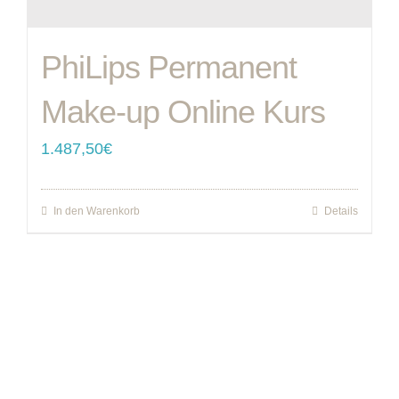
werden
PhiLips Permanent
Make-up Online Kurs
1.487,50
€
In den Warenkorb
Details