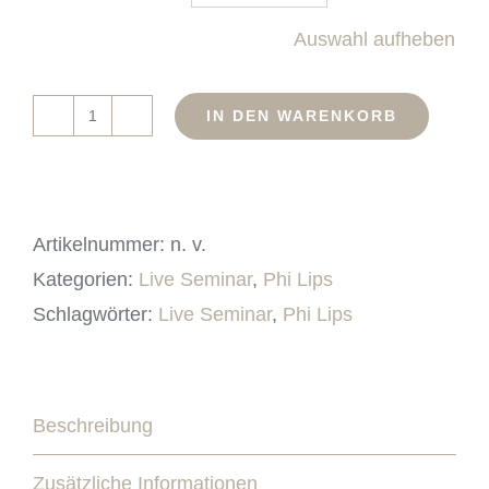
Auswahl aufheben
IN DEN WARENKORB
PhiLips
Permanent
Make-
up
Artikelnummer:
n. v.
Live
Kategorien:
Live Seminar
,
Phi Lips
Seminar
Schlagwörter:
Live Seminar
,
Phi Lips
Menge
Beschreibung
Zusätzliche Informationen